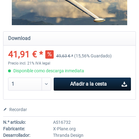
X-Plane.org - King Air 350 XP12
X-Plane.org - Cessna 172M 
Series XP12
Download
54,86 € *
33,50 € *
41,91 € *
49,63 € *
(15,56% Guardado)
Precio incl. 21% IVA legal
Disponible como descarga inmediata
Añadir a la cesta
Recordar
N.º artículo:
AS16732
Fabricante:
X-Plane.org
Desarrollador:
Thranda Design