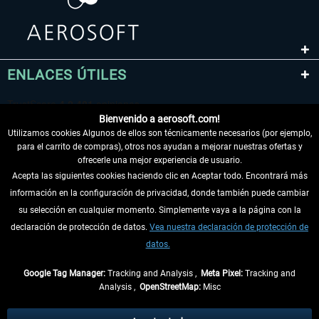
ENLACES ÚTILES
Bienvenido a aerosoft.com!
Utilizamos cookies Algunos de ellos son técnicamente necesarios (por ejemplo,
para el carrito de compras), otros nos ayudan a mejorar nuestras ofertas y
ofrecerle una mejor experiencia de usuario.
Acepta las siguientes cookies haciendo clic en Aceptar todo. Encontrará más
información en la configuración de privacidad, donde también puede cambiar
DESISTIR DEL CONTRATO
su selección en cualquier momento. Simplemente vaya a la página con la
declaración de protección de datos.
Vea nuestra declaración de protección de
INFORMACIÓN
datos.
NO SE PIERDA LAS ÚLTIMAS NOTICIAS
Google Tag Manager:
Tracking and Analysis ,
Meta Pixel:
Tracking and
Analysis ,
OpenStreetMap:
Misc
* Todos los precios, incl. el IVA legal y
gastos de envío
así como las posibles