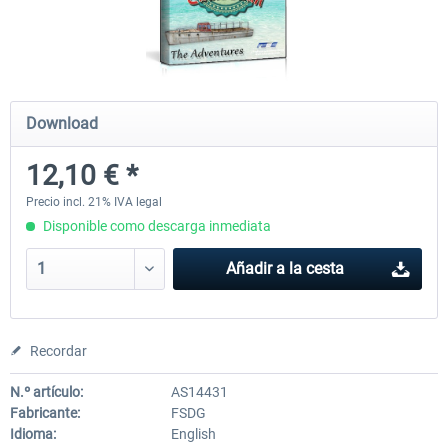
Ultimate Traffic Live
FS Global Real Weather..
Download
49,77 € *
40,66 € *
12,10 € *
Precio incl. 21% IVA legal
Disponible como descarga inmediata
Añadir a la cesta
Recordar
N.º artículo:
AS14431
Fabricante:
FSDG
Idioma:
English