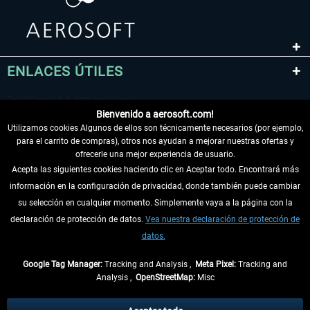
ENLACES ÚTILES
Bienvenido a aerosoft.com!
Utilizamos cookies Algunos de ellos son técnicamente necesarios (por ejemplo,
para el carrito de compras), otros nos ayudan a mejorar nuestras ofertas y
ofrecerle una mejor experiencia de usuario.
Acepta las siguientes cookies haciendo clic en Aceptar todo. Encontrará más
información en la configuración de privacidad, donde también puede cambiar
DESISTIR DEL CONTRATO
su selección en cualquier momento. Simplemente vaya a la página con la
declaración de protección de datos.
Vea nuestra declaración de protección de
INFORMACIÓN
datos.
NO SE PIERDA LAS ÚLTIMAS NOTICIAS
Google Tag Manager:
Tracking and Analysis ,
Meta Pixel:
Tracking and
Analysis ,
OpenStreetMap:
Misc
* Todos los precios, incl. el IVA legal y
gastos de envío
así como las posibles
tasas de recepción si no se describe lo contrario