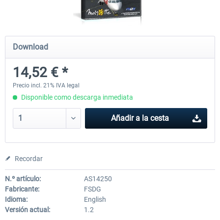
Holiday Airports
FSDG LITE - Dakar
Download
14,52 € *
30,45 € *
9,68 € *
Precio incl. 21% IVA legal
Disponible como descarga inmediata
Añadir a la cesta
Recordar
N.º artículo:
AS14250
Fabricante:
FSDG
Idioma:
English
Versión actual:
1.2