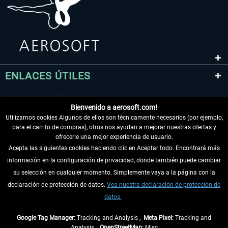
ENLACES ÚTILES
Bienvenido a aerosoft.com!
Utilizamos cookies Algunos de ellos son técnicamente necesarios (por ejemplo,
para el carrito de compras), otros nos ayudan a mejorar nuestras ofertas y
ofrecerle una mejor experiencia de usuario.
Acepta las siguientes cookies haciendo clic en Aceptar todo. Encontrará más
información en la configuración de privacidad, donde también puede cambiar
DESISTIR DEL CONTRATO
su selección en cualquier momento. Simplemente vaya a la página con la
declaración de protección de datos.
Vea nuestra declaración de protección de
INFORMACIÓN
datos.
NO SE PIERDA LAS ÚLTIMAS NOTICIAS
Google Tag Manager:
Tracking and Analysis ,
Meta Pixel:
Tracking and
Analysis ,
OpenStreetMap:
Misc