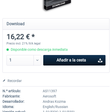
Mega Airport Frankfurt V2.0
Mega Airport Berlin Brande
Download
16,22 € *
30,45 € *
25,37 € *
Precio incl. 21% IVA legal
Disponible como descarga inmediata
Añadir a la cesta
Recordar
N.º artículo:
AS11397
Fabricante:
Aerosoft
Desarrollador:
Andras Kozma
Idioma:
English/Russian