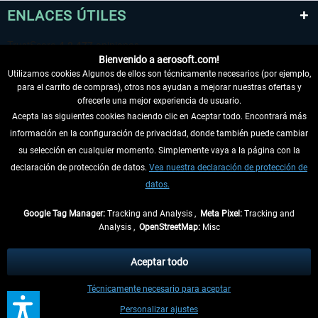
ENLACES ÚTILES
Bienvenido a aerosoft.com!
Utilizamos cookies Algunos de ellos son técnicamente necesarios (por ejemplo,
para el carrito de compras), otros nos ayudan a mejorar nuestras ofertas y
ofrecerle una mejor experiencia de usuario.
Acepta las siguientes cookies haciendo clic en Aceptar todo. Encontrará más
información en la configuración de privacidad, donde también puede cambiar
DESISTIR DEL CONTRATO
su selección en cualquier momento. Simplemente vaya a la página con la
declaración de protección de datos.
Vea nuestra declaración de protección de
INFORMACIÓN
datos.
NO SE PIERDA LAS ÚLTIMAS NOTICIAS
Google Tag Manager:
Tracking and Analysis ,
Meta Pixel:
Tracking and
Analysis ,
OpenStreetMap:
Misc
* Todos los precios, incl. el IVA legal y
gastos de envío
así como las posibles
tasas de recepción si no se describe lo contrario
Aceptar todo
** De aplicación a envíos dentro de Alemania. Los plazos de envío para los
Técnicamente necesario para aceptar
demás países se pueden consultar en la
información de envío
.
Personalizar ajustes