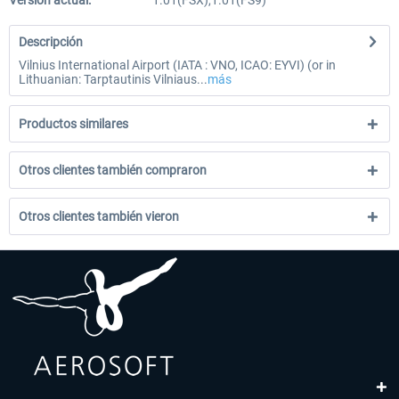
Versión actual:
1.01(FSX),1.01(FS9)
Descripción
Vilnius International Airport (IATA : VNO, ICAO: EYVI) (or in
Lithuanian: Tarptautinis Vilniaus...
más
Productos similares
Otros clientes también compraron
Otros clientes también vieron