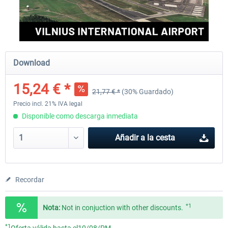
Aerosoft Mega Airport Brussels
Aerosoft Airport Cologne/
Download
25,37 € *
18,25 € *
15,24 € *
21,77 € *
(30% Guardado)
Precio incl. 21% IVA legal
Disponible como descarga inmediata
Añadir a la cesta
Recordar
*1
Nota:
Not in conjuction with other discounts.
*1