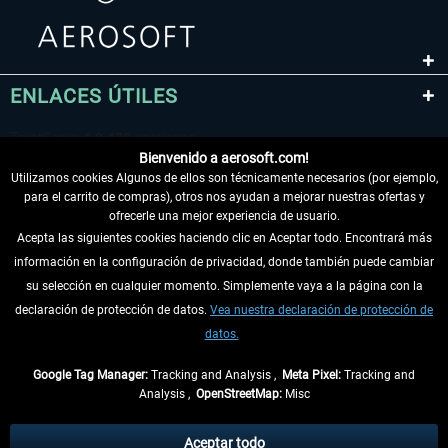
ENLACES ÚTILES
Bienvenido a aerosoft.com!
Utilizamos cookies Algunos de ellos son técnicamente necesarios (por ejemplo,
para el carrito de compras), otros nos ayudan a mejorar nuestras ofertas y
ofrecerle una mejor experiencia de usuario.
Acepta las siguientes cookies haciendo clic en Aceptar todo. Encontrará más
información en la configuración de privacidad, donde también puede cambiar
DESISTIR DEL CONTRATO
su selección en cualquier momento. Simplemente vaya a la página con la
declaración de protección de datos.
Vea nuestra declaración de protección de
INFORMACIÓN
datos.
NO SE PIERDA LAS ÚLTIMAS NOTICIAS
Google Tag Manager:
Tracking and Analysis ,
Meta Pixel:
Tracking and
Analysis ,
OpenStreetMap:
Misc
* Todos los precios, incl. el IVA legal y
gastos de envío
así como las posibles
tasas de recepción si no se describe lo contrario
Aceptar todo