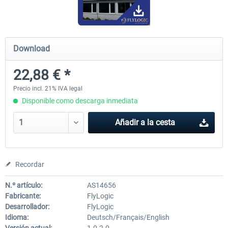
Hamburg-Finkenwerder
Madeira X Evolution
Download
22,88 € *
12,10 € *
25,37 € *
Precio incl. 21% IVA legal
Disponible como descarga inmediata
Añadir a la cesta
Recordar
N.º artículo:
AS14656
Fabricante:
FlyLogic
Desarrollador:
FlyLogic
Idioma:
Deutsch/Français/English