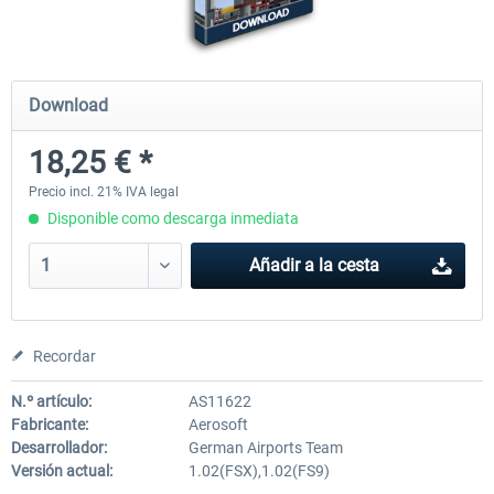
Mega Airport Frankfurt V2.0
Mega Airport Berlin Brande
Download
18,25 € *
30,45 € *
25,37 € *
Precio incl. 21% IVA legal
Disponible como descarga inmediata
Añadir a la cesta
Recordar
N.º artículo:
AS11622
Fabricante:
Aerosoft
Desarrollador:
German Airports Team
Versión actual:
1.02(FSX),1.02(FS9)