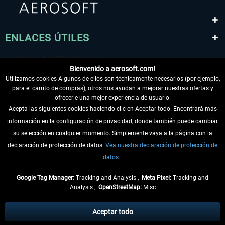
ENLACES ÚTILES
Bienvenido a aerosoft.com!
Utilizamos cookies Algunos de ellos son técnicamente necesarios (por ejemplo,
para el carrito de compras), otros nos ayudan a mejorar nuestras ofertas y
ofrecerle una mejor experiencia de usuario.
Acepta las siguientes cookies haciendo clic en Aceptar todo. Encontrará más
información en la configuración de privacidad, donde también puede cambiar
DESISTIR DEL CONTRATO
su selección en cualquier momento. Simplemente vaya a la página con la
declaración de protección de datos.
Vea nuestra declaración de protección de
INFORMACIÓN
datos.
NO SE PIERDA LAS ÚLTIMAS NOTICIAS
Google Tag Manager:
Tracking and Analysis ,
Meta Pixel:
Tracking and
Analysis ,
OpenStreetMap:
Misc
* Todos los precios, incl. el IVA legal y
gastos de envío
así como las posibles
tasas de recepción si no se describe lo contrario
Aceptar todo
** De aplicación a envíos dentro de Alemania. Los plazos de envío para los