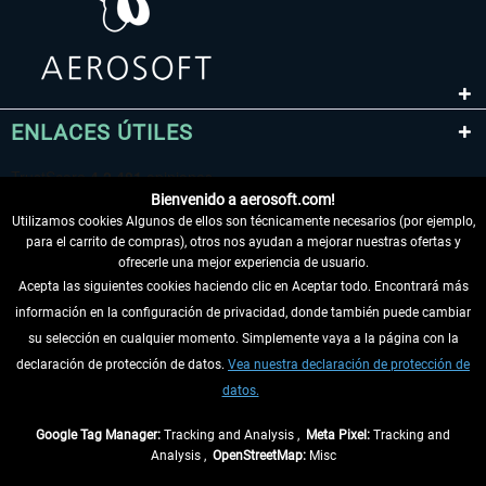
ENLACES ÚTILES
Bienvenido a aerosoft.com!
Utilizamos cookies Algunos de ellos son técnicamente necesarios (por ejemplo,
para el carrito de compras), otros nos ayudan a mejorar nuestras ofertas y
ofrecerle una mejor experiencia de usuario.
Acepta las siguientes cookies haciendo clic en Aceptar todo. Encontrará más
información en la configuración de privacidad, donde también puede cambiar
DESISTIR DEL CONTRATO
su selección en cualquier momento. Simplemente vaya a la página con la
declaración de protección de datos.
Vea nuestra declaración de protección de
INFORMACIÓN
datos.
NO SE PIERDA LAS ÚLTIMAS NOTICIAS
Google Tag Manager:
Tracking and Analysis ,
Meta Pixel:
Tracking and
Analysis ,
OpenStreetMap:
Misc
* Todos los precios, incl. el IVA legal y
gastos de envío
así como las posibles