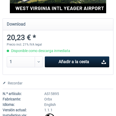
FSDG - Greenland Kulusuk MSFS
Aerosoft Airport Bonair
Download
20,23 € *
9,14 € *
12,15 € *
Precio incl. 21% IVA legal
Disponible como descarga inmediata
Añadir a la cesta
Recordar
N.º artículo:
AS15895
Fabricante:
Orbx
Idioma:
English
Versión actual:
1.1.1
Installation via: