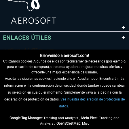
ENLACES ÚTILES
Bienvenido a aerosoft.com!
Utilizamos cookies Algunos de ellos son técnicamente necesarios (por ejemplo,
para el carrito de compras), otros nos ayudan a mejorar nuestras ofertas y
ofrecerle una mejor experiencia de usuario.
Acepta las siguientes cookies haciendo clic en Aceptar todo. Encontrará más
información en la configuración de privacidad, donde también puede cambiar
DESISTIR DEL CONTRATO
su selección en cualquier momento. Simplemente vaya a la página con la
declaración de protección de datos.
Vea nuestra declaración de protección de
INFORMACIÓN
datos.
NO SE PIERDA LAS ÚLTIMAS NOTICIAS
Google Tag Manager:
Tracking and Analysis ,
Meta Pixel:
Tracking and
Analysis ,
OpenStreetMap:
Misc