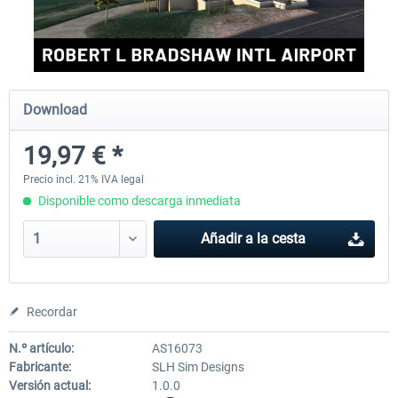
FSDG - St Lucia TLPC MSFS
FSDG - St Lucia TLPL MS
Download
12,10 € *
15,25 € *
19,97 € *
Precio incl. 21% IVA legal
Disponible como descarga inmediata
Añadir a la cesta
Recordar
N.º artículo:
AS16073
Fabricante:
SLH Sim Designs
Versión actual:
1.0.0