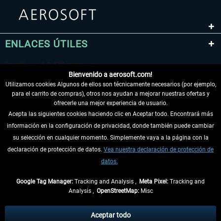
ENLACES ÚTILES
Bienvenido a aerosoft.com!
Utilizamos cookies Algunos de ellos son técnicamente necesarios (por ejemplo,
para el carrito de compras), otros nos ayudan a mejorar nuestras ofertas y
ofrecerle una mejor experiencia de usuario.
Acepta las siguientes cookies haciendo clic en Aceptar todo. Encontrará más
información en la configuración de privacidad, donde también puede cambiar
DESISTIR DEL CONTRATO
su selección en cualquier momento. Simplemente vaya a la página con la
declaración de protección de datos.
Vea nuestra declaración de protección de
INFORMACIÓN
datos.
NO SE PIERDA LAS ÚLTIMAS NOTICIAS
Google Tag Manager:
Tracking and Analysis ,
Meta Pixel:
Tracking and
Analysis ,
OpenStreetMap:
Misc
* Todos los precios, incl. el IVA legal y
gastos de envío
así como las posibles
tasas de recepción si no se describe lo contrario
Aceptar todo