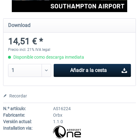
Aerosoft Mega Airport Brussels
Aerosoft Airport Cologne/
Download
14,51 € *
25,37 € *
18,25 € *
Precio incl. 21% IVA legal
Disponible como descarga inmediata
Añadir a la cesta
Recordar
N.º artículo:
AS16224
Fabricante:
Orbx
Versión actual:
1.1.0
Installation via: