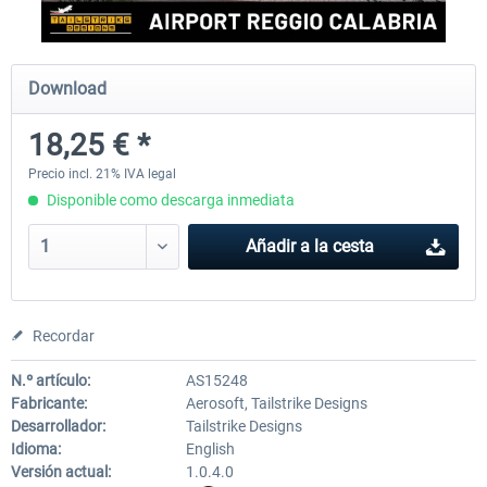
Aerosoft Mega Airport Brussels
Aerosoft Airport Cologne/
Download
18,25 € *
25,37 € *
18,25 € *
Precio incl. 21% IVA legal
Disponible como descarga inmediata
Añadir a la cesta
Recordar
N.º artículo:
AS15248
Fabricante:
Aerosoft, Tailstrike Designs
Desarrollador:
Tailstrike Designs
Idioma:
English
Versión actual:
1.0.4.0