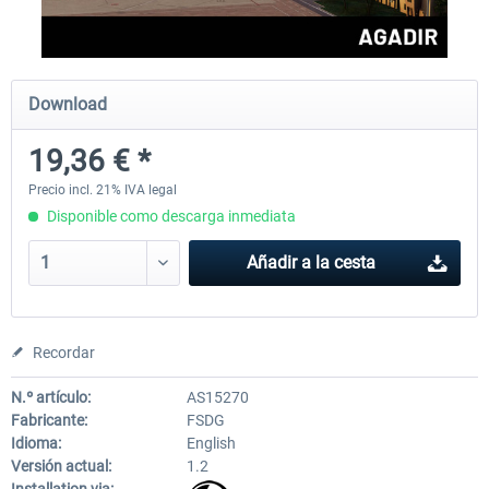
FSDG - Mauritius MSFS
FSDG - Accra MSFS
Download
19,36 € *
30,25 € *
21,78 € *
Precio incl. 21% IVA legal
Disponible como descarga inmediata
Añadir a la cesta
Recordar
N.º artículo:
AS15270
Fabricante:
FSDG
Idioma:
English
Versión actual:
1.2