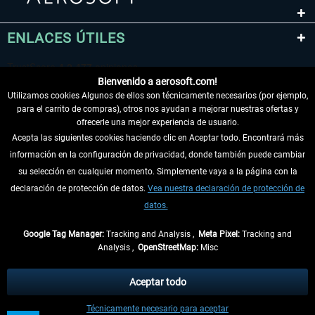
ENLACES ÚTILES
Bienvenido a aerosoft.com!
Utilizamos cookies Algunos de ellos son técnicamente necesarios (por ejemplo,
para el carrito de compras), otros nos ayudan a mejorar nuestras ofertas y
ofrecerle una mejor experiencia de usuario.
Acepta las siguientes cookies haciendo clic en Aceptar todo. Encontrará más
información en la configuración de privacidad, donde también puede cambiar
DESISTIR DEL CONTRATO
su selección en cualquier momento. Simplemente vaya a la página con la
declaración de protección de datos.
Vea nuestra declaración de protección de
INFORMACIÓN
datos.
NO SE PIERDA LAS ÚLTIMAS NOTICIAS
Google Tag Manager:
Tracking and Analysis ,
Meta Pixel:
Tracking and
Analysis ,
OpenStreetMap:
Misc
* Todos los precios, incl. el IVA legal y
gastos de envío
así como las posibles
tasas de recepción si no se describe lo contrario
Aceptar todo
** De aplicación a envíos dentro de Alemania. Los plazos de envío para los
Técnicamente necesario para aceptar
demás países se pueden consultar en la
información de envío
.