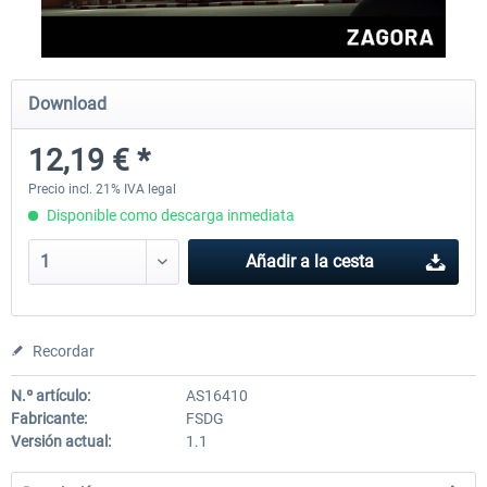
FSDG - Mauritius MSFS
FSDG - Accra MSFS
Download
12,19 € *
30,25 € *
21,78 € *
Precio incl. 21% IVA legal
Disponible como descarga inmediata
Añadir a la cesta
Recordar
N.º artículo:
AS16410
Fabricante:
FSDG
Versión actual:
1.1