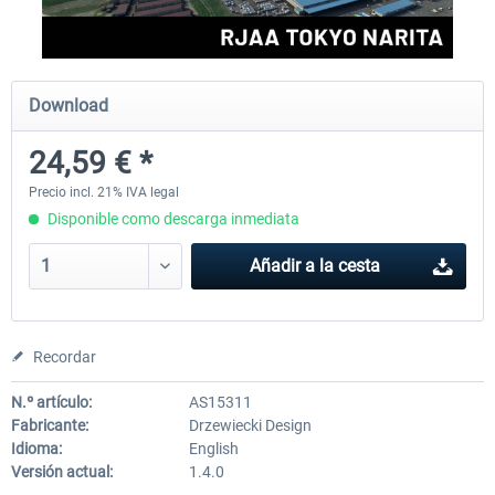
Aerosoft Mt. Everest Airports Vol. 1 -
Aerosoft Mt. Everest Airports V
Download
Lukla
Phaplu...
24,59 € *
10,12 € *
10,12 € *
Precio incl. 21% IVA legal
Disponible como descarga inmediata
Añadir a la cesta
Recordar
N.º artículo:
AS15311
Fabricante:
Drzewiecki Design
Idioma:
English
Versión actual:
1.4.0