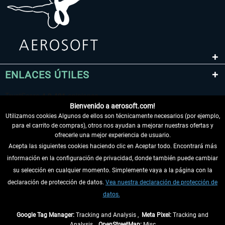
ENLACES ÚTILES
Bienvenido a aerosoft.com!
Utilizamos cookies Algunos de ellos son técnicamente necesarios (por ejemplo,
para el carrito de compras), otros nos ayudan a mejorar nuestras ofertas y
ofrecerle una mejor experiencia de usuario.
Acepta las siguientes cookies haciendo clic en Aceptar todo. Encontrará más
información en la configuración de privacidad, donde también puede cambiar
DESISTIR DEL CONTRATO
su selección en cualquier momento. Simplemente vaya a la página con la
declaración de protección de datos.
Vea nuestra declaración de protección de
INFORMACIÓN
datos.
NO SE PIERDA LAS ÚLTIMAS NOTICIAS
Google Tag Manager:
Tracking and Analysis ,
Meta Pixel:
Tracking and
Analysis ,
OpenStreetMap:
Misc