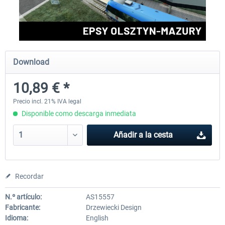
Aerosoft Mega Airport Brussels
Aerosoft Airport Cologne/
Download
25,37 € *
18,25 € *
10,89 € *
Precio incl. 21% IVA legal
Disponible como descarga inmediata
Añadir a la cesta
Recordar
N.º artículo:
AS15557
Fabricante:
Drzewiecki Design
Idioma:
English