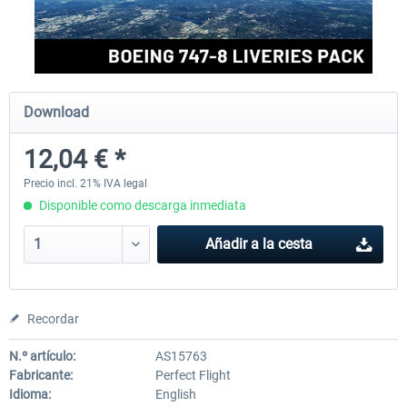
rkApps - FSRealistic Pro MSFS
Aerosoft Tool Simple Traf
Download
33,88 € *
15,13 € *
12,04 € *
Precio incl. 21% IVA legal
Disponible como descarga inmediata
Añadir a la cesta
Recordar
N.º artículo:
AS15763
Fabricante:
Perfect Flight
Idioma:
English