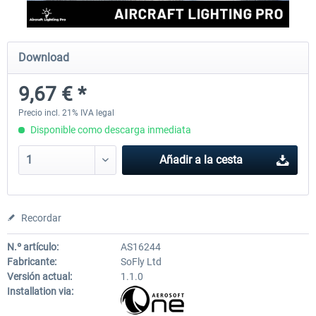
rkApps - FSRealistic Pro MSFS
Aerosoft Tool Simple Traf
Download
9,67 € *
33,88 € *
15,13 € *
Precio incl. 21% IVA legal
Disponible como descarga inmediata
Añadir a la cesta
Recordar
N.º artículo:
AS16244
Fabricante:
SoFly Ltd
Versión actual:
1.1.0
Installation via: