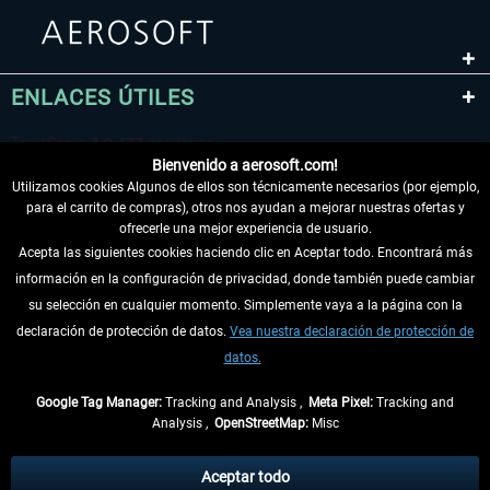
ENLACES ÚTILES
Bienvenido a aerosoft.com!
Utilizamos cookies Algunos de ellos son técnicamente necesarios (por ejemplo,
para el carrito de compras), otros nos ayudan a mejorar nuestras ofertas y
ofrecerle una mejor experiencia de usuario.
Acepta las siguientes cookies haciendo clic en Aceptar todo. Encontrará más
información en la configuración de privacidad, donde también puede cambiar
DESISTIR DEL CONTRATO
su selección en cualquier momento. Simplemente vaya a la página con la
declaración de protección de datos.
Vea nuestra declaración de protección de
INFORMACIÓN
datos.
NO SE PIERDA LAS ÚLTIMAS NOTICIAS
Google Tag Manager:
Tracking and Analysis ,
Meta Pixel:
Tracking and
Analysis ,
OpenStreetMap:
Misc
* Todos los precios, incl. el IVA legal y
gastos de envío
así como las posibles
tasas de recepción si no se describe lo contrario
Aceptar todo