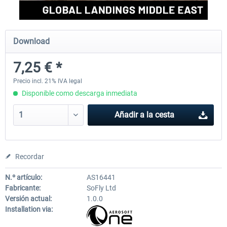
Perfect Flight - Flying Germany MSFS
Perfect Flight - FS Explorer -
Download
Italy MSFS
7,25 € *
15,13 € *
17,55 € *
Precio incl. 21% IVA legal
Disponible como descarga inmediata
Añadir a la cesta
Recordar
N.º artículo:
AS16441
Fabricante:
SoFly Ltd
Versión actual:
1.0.0
Installation via: