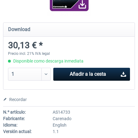
Diamond DA-62
Cessna 208 Grand Caravan 
Download
Series XP
30,13 € *
38,59 € *
49,77 € *
Precio incl. 21% IVA legal
Disponible como descarga inmediata
Añadir a la cesta
Recordar
N.º artículo:
AS14733
Fabricante:
Carenado
Idioma:
English
Versión actual:
1.1