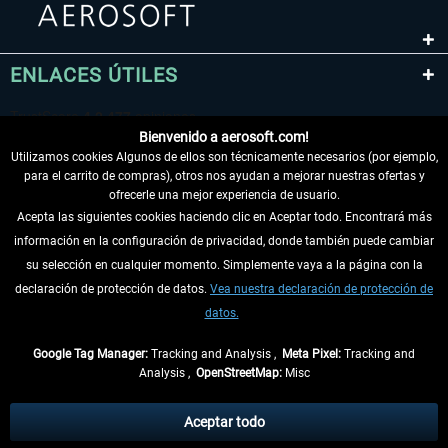
ENLACES ÚTILES
Bienvenido a aerosoft.com!
Utilizamos cookies Algunos de ellos son técnicamente necesarios (por ejemplo,
para el carrito de compras), otros nos ayudan a mejorar nuestras ofertas y
ofrecerle una mejor experiencia de usuario.
Acepta las siguientes cookies haciendo clic en Aceptar todo. Encontrará más
información en la configuración de privacidad, donde también puede cambiar
DESISTIR DEL CONTRATO
su selección en cualquier momento. Simplemente vaya a la página con la
declaración de protección de datos.
Vea nuestra declaración de protección de
INFORMACIÓN
datos.
NO SE PIERDA LAS ÚLTIMAS NOTICIAS
Google Tag Manager:
Tracking and Analysis ,
Meta Pixel:
Tracking and
Analysis ,
OpenStreetMap:
Misc
* Todos los precios, incl. el IVA legal y
gastos de envío
así como las posibles
tasas de recepción si no se describe lo contrario
Aceptar todo
** De aplicación a envíos dentro de Alemania. Los plazos de envío para los