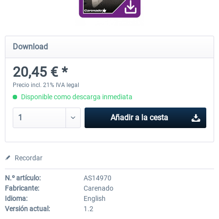
Diamond DA-62
Cessna 208 Grand Caravan 
Download
Series XP
20,45 € *
38,59 € *
49,77 € *
Precio incl. 21% IVA legal
Disponible como descarga inmediata
Añadir a la cesta
Recordar
N.º artículo:
AS14970
Fabricante:
Carenado
Idioma:
English
Versión actual:
1.2