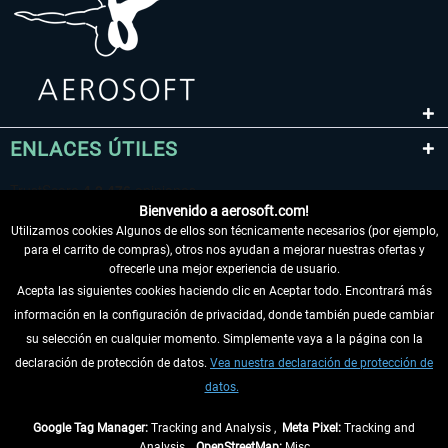
ENLACES ÚTILES
Bienvenido a aerosoft.com!
Utilizamos cookies Algunos de ellos son técnicamente necesarios (por ejemplo,
para el carrito de compras), otros nos ayudan a mejorar nuestras ofertas y
ofrecerle una mejor experiencia de usuario.
Acepta las siguientes cookies haciendo clic en Aceptar todo. Encontrará más
información en la configuración de privacidad, donde también puede cambiar
DESISTIR DEL CONTRATO
su selección en cualquier momento. Simplemente vaya a la página con la
declaración de protección de datos.
Vea nuestra declaración de protección de
INFORMACIÓN
datos.
NO SE PIERDA LAS ÚLTIMAS NOTICIAS
Google Tag Manager:
Tracking and Analysis ,
Meta Pixel:
Tracking and
Analysis ,
OpenStreetMap:
Misc