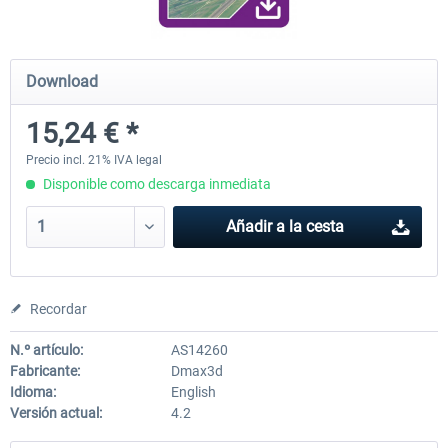
Diamond DA-62
Cessna 208 Grand Caravan 
Download
Series XP
15,24 € *
38,59 € *
49,77 € *
Precio incl. 21% IVA legal
Disponible como descarga inmediata
Añadir a la cesta
Recordar
N.º artículo:
AS14260
Fabricante:
Dmax3d
Idioma:
English
Versión actual:
4.2