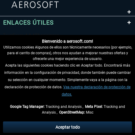
ENLACES ÚTILES
Bienvenido a aerosoft.com!
Utilizamos cookies Algunos de ellos son técnicamente necesarios (por ejemplo,
para el carrito de compras), otros nos ayudan a mejorar nuestras ofertas y
ofrecerle una mejor experiencia de usuario.
Acepta las siguientes cookies haciendo clic en Aceptar todo. Encontrará más
información en la configuración de privacidad, donde también puede cambiar
DESISTIR DEL CONTRATO
su selección en cualquier momento. Simplemente vaya a la página con la
declaración de protección de datos.
Vea nuestra declaración de protección de
INFORMACIÓN
datos.
NO SE PIERDA LAS ÚLTIMAS NOTICIAS
Google Tag Manager:
Tracking and Analysis ,
Meta Pixel:
Tracking and
Analysis ,
OpenStreetMap:
Misc
* Todos los precios, incl. el IVA legal y
gastos de envío
así como las posibles
tasas de recepción si no se describe lo contrario
Aceptar todo
** De aplicación a envíos dentro de Alemania. Los plazos de envío para los