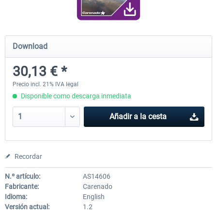
Diamond DA-62
Cessna 208 Grand Caravan 
Download
Series XP
30,13 € *
38,59 € *
49,77 € *
Precio incl. 21% IVA legal
Disponible como descarga inmediata
Añadir a la cesta
Recordar
N.º artículo:
AS14606
Fabricante:
Carenado
Idioma:
English
Versión actual:
1.2