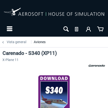
Vista general
Aviones
Carenado - S340 (XP11)
X-Plane 11