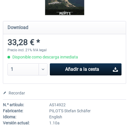
PILOT'S - FS Global Ultimate 2024
Moscow City X
Download
33,28 € *
84,69 € *
30,25 € *
Precio incl. 21% IVA legal
Disponible como descarga inmediata
Añadir a la cesta
Recordar
N.º artículo:
AS14922
Fabricante:
PILOT'S Stefan Schäfer
Idioma:
English
Versión actual:
1.10a