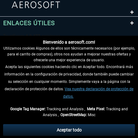
ENLACES ÚTILES
Bienvenido a aerosoft.com!
Utilizamos cookies Algunos de ellos son técnicamente necesarios (por ejemplo,
para el carrito de compras), otros nos ayudan a mejorar nuestras ofertas y
ofrecerle una mejor experiencia de usuario.
Acepta las siguientes cookies haciendo clic en Aceptar todo. Encontrará más
información en la configuración de privacidad, donde también puede cambiar
DESISTIR DEL CONTRATO
su selección en cualquier momento. Simplemente vaya a la página con la
declaración de protección de datos.
Vea nuestra declaración de protección de
INFORMACIÓN
datos.
NO SE PIERDA LAS ÚLTIMAS NOTICIAS
Google Tag Manager:
Tracking and Analysis ,
Meta Pixel:
Tracking and
Analysis ,
OpenStreetMap:
Misc
* Todos los precios, incl. el IVA legal y
gastos de envío
así como las posibles
tasas de recepción si no se describe lo contrario
Aceptar todo
** De aplicación a envíos dentro de Alemania. Los plazos de envío para los