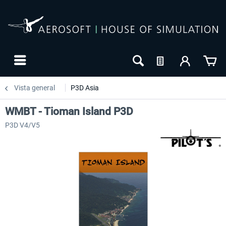
Vista general
P3D Asia
WMBT - Tioman Island P3D
P3D V4/V5