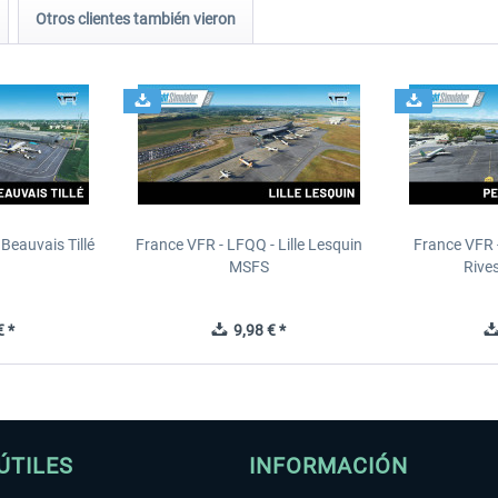
Otros clientes también vieron
Beauvais Tillé
France VFR - LFQQ - Lille Lesquin
France VFR 
MSFS
Rive
 *
9,98 € *
ÚTILES
INFORMACIÓN