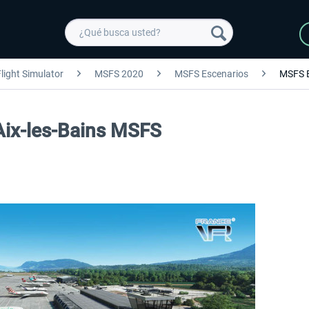
light Simulator
MSFS 2020
MSFS Escenarios
MSFS 
Aix-les-Bains MSFS