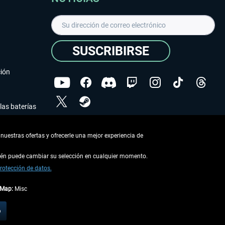
SUSCRIBIRSE
ción
las baterías
He leído la
declaración de protección de datos
.
nuestras ofertas y ofrecerle una mejor experiencia de
Copyright © Aerosoft GmbH - Todos los derechos
reservados
bién puede cambiar su selección en cualquier momento.
rotección de datos.
tMap:
Misc
describe lo contrario
o
 en la
información de envío
.