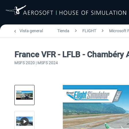
Vista general
Tienda
FLIGHT
Microsoft F
France VFR - LFLB - Chambéry 
MSFS 2020 | MSFS 2024