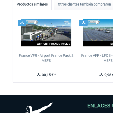
Productos similares
Otros clientes también compraron
France VFR - Airport France Pack 2
France VFR - LFOB - 
MSFS
MSFS
30,15 € *
9,98 €
ENLACES 