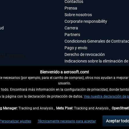
Contactos
Prensa
Sobre nosotros
Corporate responsibility
tud
Carrera
Partners
Condiciones Generales de Contrata
Pago y envío
Derecho de revocación
Indicaciones sobre la eliminación de 
Declaración de protección de datos
Bienvenido a aerosoft.com!
Accesibilidad
 necesarios (por ejemplo, para el carrito de compras), otros nos ayudan a mejorar 
Aviso legal
usuario.
ar todo. Encontrará más información en la configuración de privacidad, donde tam
la página con la declaración de protección de datos.
 DEL CONTRATO
Vea nuestra declaración de p
ag Manager:
Tracking and Analysis ,
Meta Pixel:
Tracking and Analysis ,
OpenStree
ncl. el IVA legal y
gastos de envío
así como las posibles tasas de recepción si no se 
Aceptar tod
Personalizar ajustes
Técnicamente necesario para aceptar
dentro de Alemania. Los plazos de envío para los demás países se pueden consultar