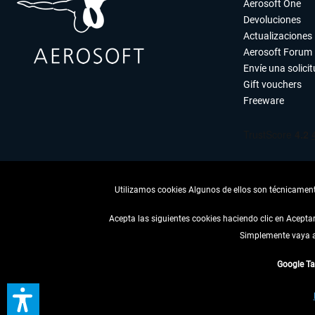
Aerosoft One
Devoluciones
Actualizaciones
Aerosoft Forum
Envíe una solici
Gift vouchers
Freeware
Utilizamos cookies Algunos de ellos son técnicamente
Acepta las siguientes cookies haciendo clic en Acept
Simplemente vaya a 
DESISTIR
Google T
* Todos los precios, i
** De aplicación a envíos 