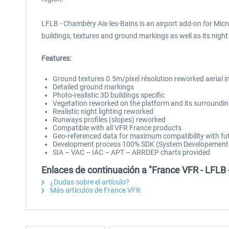
LFLB - Chambéry Aix-les-Bains is an airport add-on for Micro
buildings, textures and ground markings as well as its nigh
Features:
Ground textures 0.5m/pixel résolution reworked aerial
Detailed ground markings
Photo-realistic 3D buildings specific
Vegetation reworked on the platform and its surroundi
Realistic night lighting reworked
Runways profiles (slopes) reworked
Compatible with all VFR France products
Geo-referenced data for maximum compatibility with fut
Development process 100% SDK (System Developement Ki
SIA – VAC – IAC – APT – ARRDEP charts provided
Enlaces de continuación a "France VFR - LFLB
¿Dudas sobre el artículo?
Más artículos de France VFR