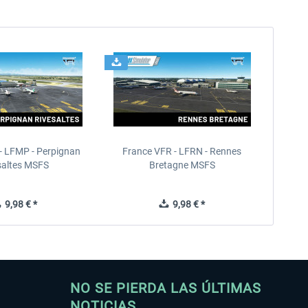
- LFMP - Perpignan
France VFR - LFRN - Rennes
saltes MSFS
Bretagne MSFS
9,98 € *
9,98 € *
NO SE PIERDA LAS ÚLTIMAS
NOTICIAS