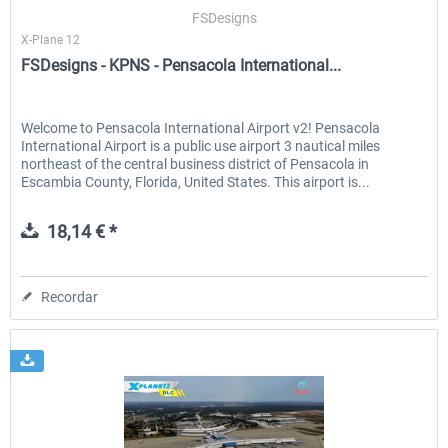
FSDesigns
X-Plane 12
FSDesigns - KPNS - Pensacola International...
EmergencyDispatcherPro - 24h Free
EmergencyDispatcherPr
Trial
Welcome to Pensacola International Airport v2! Pensacola
International Airport is a public use airport 3 nautical miles
0,00 € *
36,29 € *
northeast of the central business district of Pensacola in
Escambia County, Florida, United States. This airport is...
18,14 € *
Recordar