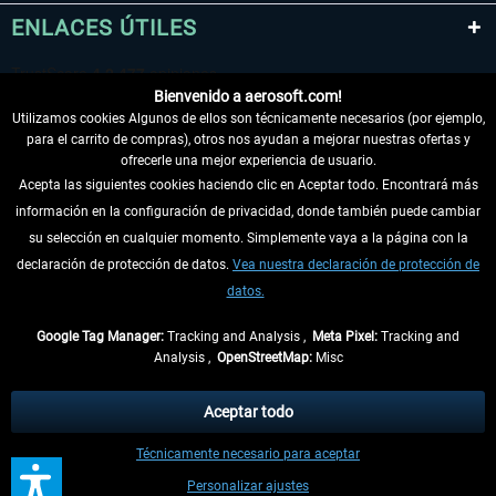
ENLACES ÚTILES
Bienvenido a aerosoft.com!
Utilizamos cookies Algunos de ellos son técnicamente necesarios (por ejemplo,
para el carrito de compras), otros nos ayudan a mejorar nuestras ofertas y
ofrecerle una mejor experiencia de usuario.
Acepta las siguientes cookies haciendo clic en Aceptar todo. Encontrará más
información en la configuración de privacidad, donde también puede cambiar
DESISTIR DEL CONTRATO
su selección en cualquier momento. Simplemente vaya a la página con la
declaración de protección de datos.
Vea nuestra declaración de protección de
INFORMACIÓN
datos.
NO SE PIERDA LAS ÚLTIMAS NOTICIAS
Google Tag Manager:
Tracking and Analysis ,
Meta Pixel:
Tracking and
Analysis ,
OpenStreetMap:
Misc
* Todos los precios, incl. el IVA legal y
gastos de envío
así como las posibles
tasas de recepción si no se describe lo contrario
Aceptar todo
** De aplicación a envíos dentro de Alemania. Los plazos de envío para los
Técnicamente necesario para aceptar
demás países se pueden consultar en la
información de envío
.
Personalizar ajustes