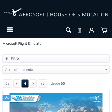
Microsoft Flight Simulator
Filtro
4
desde
65
24h FREE