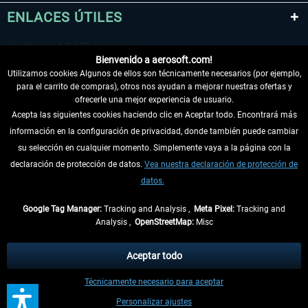
ENLACES ÚTILES
Bienvenido a aerosoft.com!
Utilizamos cookies Algunos de ellos son técnicamente necesarios (por ejemplo,
para el carrito de compras), otros nos ayudan a mejorar nuestras ofertas y
ofrecerle una mejor experiencia de usuario.
Acepta las siguientes cookies haciendo clic en Aceptar todo. Encontrará más
información en la configuración de privacidad, donde también puede cambiar
DESISTIR DEL CONTRATO
su selección en cualquier momento. Simplemente vaya a la página con la
declaración de protección de datos.
Vea nuestra declaración de protección de
INFORMACIÓN
datos.
NO SE PIERDA LAS ÚLTIMAS NOTICIAS
Google Tag Manager:
Tracking and Analysis ,
Meta Pixel:
Tracking and
Analysis ,
OpenStreetMap:
Misc
* Todos los precios, incl. el IVA legal y
gastos de envío
así como las posibles
tasas de recepción si no se describe lo contrario
Aceptar todo
** De aplicación a envíos dentro de Alemania. Los plazos de envío para los
Técnicamente necesario para aceptar
demás países se pueden consultar en la
información de envío
.
Personalizar ajustes