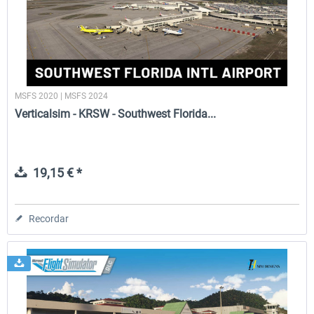
FSDG - Greenland Kulusuk MSFS
Aerosoft Airport Bonair
MSFS 2020 | MSFS 2024
9,14 € *
12,15 € *
Verticalsim - KRSW - Southwest Florida...
19,15 € *
Recordar