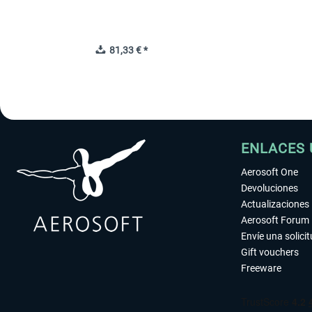
81,33 € *
ENLACES 
Aerosoft One
Devoluciones
Actualizaciones
Aerosoft Forum
Envíe una solici
Gift vouchers
Freeware