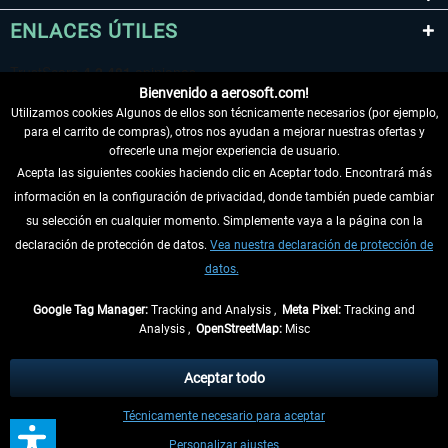
ENLACES ÚTILES
Bienvenido a aerosoft.com!
Utilizamos cookies Algunos de ellos son técnicamente necesarios (por ejemplo,
para el carrito de compras), otros nos ayudan a mejorar nuestras ofertas y
ofrecerle una mejor experiencia de usuario.
Acepta las siguientes cookies haciendo clic en Aceptar todo. Encontrará más
información en la configuración de privacidad, donde también puede cambiar
DESISTIR DEL CONTRATO
su selección en cualquier momento. Simplemente vaya a la página con la
declaración de protección de datos.
Vea nuestra declaración de protección de
INFORMACIÓN
datos.
NO SE PIERDA LAS ÚLTIMAS NOTICIAS
Google Tag Manager:
Tracking and Analysis ,
Meta Pixel:
Tracking and
Analysis ,
OpenStreetMap:
Misc
* Todos los precios, incl. el IVA legal y
gastos de envío
así como las posibles
tasas de recepción si no se describe lo contrario
Aceptar todo
** De aplicación a envíos dentro de Alemania. Los plazos de envío para los
Técnicamente necesario para aceptar
demás países se pueden consultar en la
información de envío
.
Personalizar ajustes