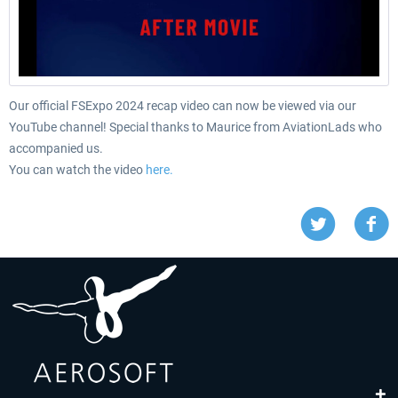
Our official FSExpo 2024 recap video can now be viewed via our
YouTube channel! Special thanks to Maurice from AviationLads who
accompanied us.
You can watch the video
here.