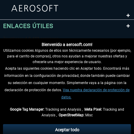
ENLACES ÚTILES
Bienvenido a aerosoft.com!
Utilizamos cookies Algunos de ellos son técnicamente necesarios (por ejemplo,
para el carrito de compras), otros nos ayudan a mejorar nuestras ofertas y
ofrecerle una mejor experiencia de usuario.
Acepta las siguientes cookies haciendo clic en Aceptar todo. Encontrará más
información en la configuración de privacidad, donde también puede cambiar
DESISTIR DEL CONTRATO
su selección en cualquier momento. Simplemente vaya a la página con la
declaración de protección de datos.
Vea nuestra declaración de protección de
INFORMACIÓN
datos.
NO SE PIERDA LAS ÚLTIMAS NOTICIAS
Google Tag Manager:
Tracking and Analysis ,
Meta Pixel:
Tracking and
Analysis ,
OpenStreetMap:
Misc
* Todos los precios, incl. el IVA legal y
gastos de envío
así como las posibles
tasas de recepción si no se describe lo contrario
Aceptar todo