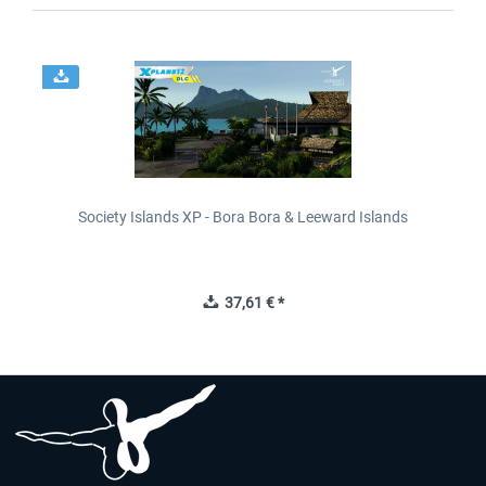
Society Islands XP - Bora Bora & Leeward Islands
37,61 € *