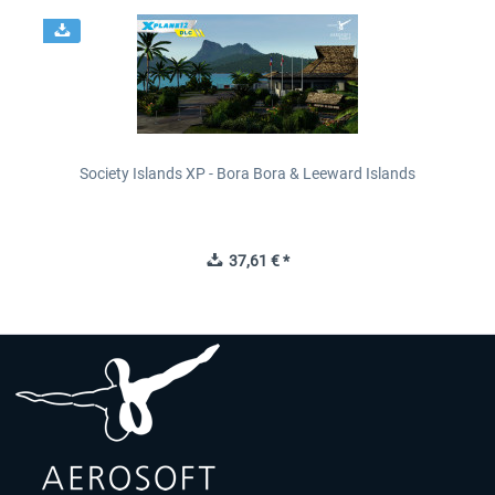
Society Islands XP - Bora Bora & Leeward Islands
37,61 € *