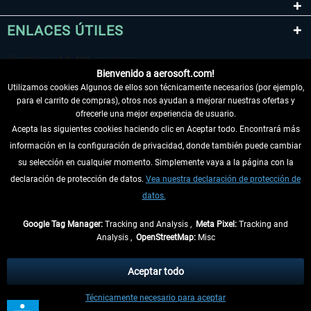
ENLACES ÚTILES
Bienvenido a aerosoft.com!
Utilizamos cookies Algunos de ellos son técnicamente necesarios (por ejemplo,
para el carrito de compras), otros nos ayudan a mejorar nuestras ofertas y
ofrecerle una mejor experiencia de usuario.
Acepta las siguientes cookies haciendo clic en Aceptar todo. Encontrará más
información en la configuración de privacidad, donde también puede cambiar
DESISTIR DEL CONTRATO
su selección en cualquier momento. Simplemente vaya a la página con la
declaración de protección de datos.
Vea nuestra declaración de protección de
INFORMACIÓN
datos.
NO SE PIERDA LAS ÚLTIMAS NOTICIAS
Google Tag Manager:
Tracking and Analysis ,
Meta Pixel:
Tracking and
Analysis ,
OpenStreetMap:
Misc
* Todos los precios, incl. el IVA legal y
gastos de envío
así como las posibles
tasas de recepción si no se describe lo contrario
Aceptar todo
** De aplicación a envíos dentro de Alemania. Los plazos de envío para los
Técnicamente necesario para aceptar
demás países se pueden consultar en la
información de envío
.