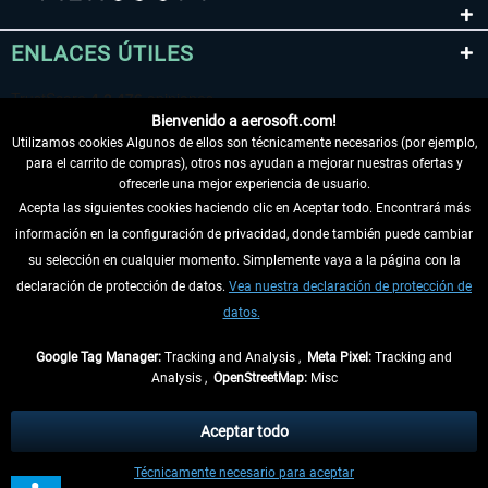
ENLACES ÚTILES
Bienvenido a aerosoft.com!
Utilizamos cookies Algunos de ellos son técnicamente necesarios (por ejemplo,
para el carrito de compras), otros nos ayudan a mejorar nuestras ofertas y
ofrecerle una mejor experiencia de usuario.
Acepta las siguientes cookies haciendo clic en Aceptar todo. Encontrará más
información en la configuración de privacidad, donde también puede cambiar
DESISTIR DEL CONTRATO
su selección en cualquier momento. Simplemente vaya a la página con la
declaración de protección de datos.
Vea nuestra declaración de protección de
INFORMACIÓN
datos.
NO SE PIERDA LAS ÚLTIMAS NOTICIAS
Google Tag Manager:
Tracking and Analysis ,
Meta Pixel:
Tracking and
Analysis ,
OpenStreetMap:
Misc
* Todos los precios, incl. el IVA legal y
gastos de envío
así como las posibles
tasas de recepción si no se describe lo contrario
Aceptar todo
** De aplicación a envíos dentro de Alemania. Los plazos de envío para los
Técnicamente necesario para aceptar
demás países se pueden consultar en la
información de envío
.