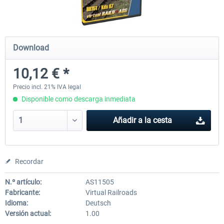
ICE 4 (Class 412)
Stadler Flirt 3
Download
10,12 € *
35,54 € *
19,36 € *
Precio incl. 21% IVA legal
Disponible como descarga inmediata
Añadir a la cesta
Recordar
N.º artículo:
AS11505
Fabricante:
Virtual Railroads
Idioma:
Deutsch
Versión actual:
1.00