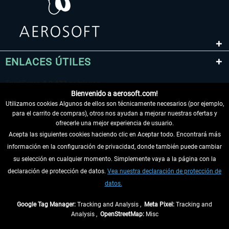
ENLACES ÚTILES
Bienvenido a aerosoft.com!
Utilizamos cookies Algunos de ellos son técnicamente necesarios (por ejemplo,
para el carrito de compras), otros nos ayudan a mejorar nuestras ofertas y
ofrecerle una mejor experiencia de usuario.
Acepta las siguientes cookies haciendo clic en Aceptar todo. Encontrará más
información en la configuración de privacidad, donde también puede cambiar
DESISTIR DEL CONTRATO
su selección en cualquier momento. Simplemente vaya a la página con la
declaración de protección de datos.
Vea nuestra declaración de protección de
INFORMACIÓN
datos.
NO SE PIERDA LAS ÚLTIMAS NOTICIAS
Google Tag Manager:
Tracking and Analysis ,
Meta Pixel:
Tracking and
Analysis ,
OpenStreetMap:
Misc
* Todos los precios, incl. el IVA legal y
gastos de envío
así como las posibles