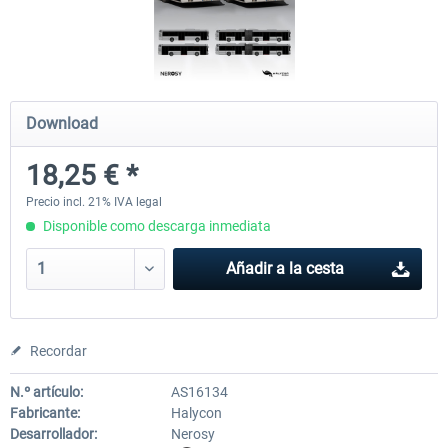
OMSI 2 Add-on Valiant Citybus 7700
OMSI 2 Add-on IVECO Bus Fa
Hybrid
Low Entry Buses
Download
12,19 € *
18,25 € *
18,25 € *
Precio incl. 21% IVA legal
Disponible como descarga inmediata
Añadir a la cesta
Recordar
N.º artículo:
AS16134
Fabricante:
Halycon
Desarrollador:
Nerosy