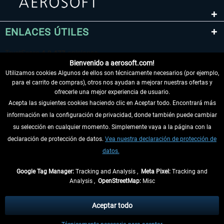
ENLACES ÚTILES
Bienvenido a aerosoft.com!
Utilizamos cookies Algunos de ellos son técnicamente necesarios (por ejemplo,
para el carrito de compras), otros nos ayudan a mejorar nuestras ofertas y
ofrecerle una mejor experiencia de usuario.
Acepta las siguientes cookies haciendo clic en Aceptar todo. Encontrará más
información en la configuración de privacidad, donde también puede cambiar
DESISTIR DEL CONTRATO
su selección en cualquier momento. Simplemente vaya a la página con la
declaración de protección de datos.
Vea nuestra declaración de protección de
INFORMACIÓN
datos.
NO SE PIERDA LAS ÚLTIMAS NOTICIAS
Google Tag Manager:
Tracking and Analysis ,
Meta Pixel:
Tracking and
Analysis ,
OpenStreetMap:
Misc
* Todos los precios, incl. el IVA legal y
gastos de envío
así como las posibles
tasas de recepción si no se describe lo contrario
Aceptar todo
** De aplicación a envíos dentro de Alemania. Los plazos de envío para los