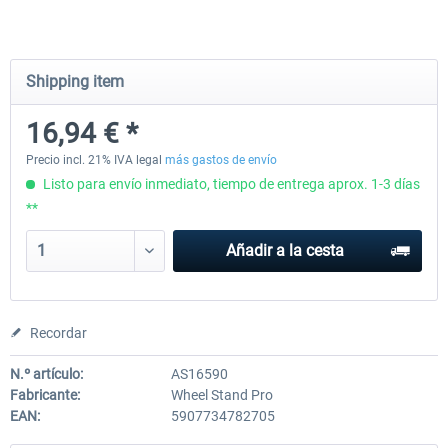
Wheel Stand Pro - Farm Truck
Wheel Stand Pro Upgrade - Un
Shipping item
Pedals Plate
16,94 € *
199,65 € *
30,25 € *
Precio incl. 21% IVA legal
más gastos de envío
Listo para envío inmediato, tiempo de entrega aprox. 1-3 días
**
Añadir a la cesta
Recordar
N.º artículo:
AS16590
Fabricante:
Wheel Stand Pro
EAN:
5907734782705