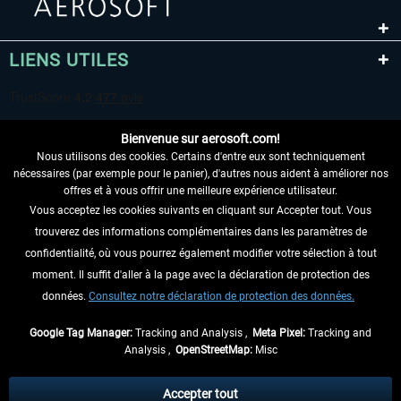
LIENS UTILES
Bienvenue sur aerosoft.com!
Nous utilisons des cookies. Certains d'entre eux sont techniquement
nécessaires (par exemple pour le panier), d'autres nous aident à améliorer nos
offres et à vous offrir une meilleure expérience utilisateur.
Vous acceptez les cookies suivants en cliquant sur Accepter tout. Vous
RENONCER AU CONTRAT ICI
trouverez des informations complémentaires dans les paramètres de
INFORMATIONS
confidentialité, où vous pourrez également modifier votre sélection à tout
moment. Il suffit d'aller à la page avec la déclaration de protection des
NE MANQUEZ PAS LES DERNIÈRES
données.
Consultez notre déclaration de protection des données.
NOUVELLES
Google Tag Manager:
Tracking and Analysis ,
Meta Pixel:
Tracking and
Analysis ,
OpenStreetMap:
Misc
* Tous les prix sont indiqués TVA légale comprise, hors
frais de port
et, le cas
échéant, frais de remboursement, si aucune description contraire.
Accepter tout