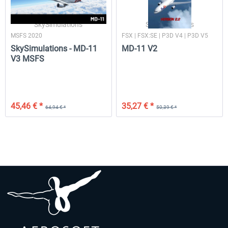
SkySimulations
SkySimulations
MSFS 2020
FSX | FSX:SE | P3D V4 | P3D V5
SkySimulations - MD-11
MD-11 V2
V3 MSFS
45,46 € *
35,27 € *
64,94 € *
50,39 € *