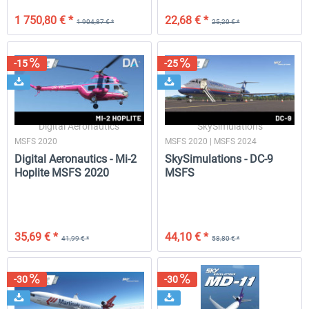
1 750,80 € *
22,68 € *
1 904,87 € *
25,20 € *
-15
-25
Digital Aeronautics
SkySimulations
MSFS 2020
MSFS 2020 | MSFS 2024
Digital Aeronautics - Mi-2
SkySimulations - DC-9
Hoplite MSFS 2020
MSFS
35,69 € *
44,10 € *
41,99 € *
58,80 € *
-30
-30