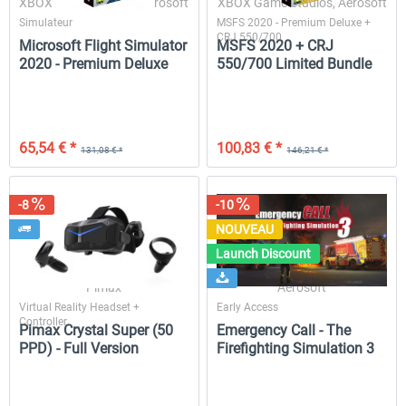
XBOX Game Studios, Aerosoft
XBOX Game Studios, Aerosoft
Simulateur
MSFS 2020 - Premium Deluxe +
CRJ 550/700
Microsoft Flight Simulator
MSFS 2020 + CRJ
2020 - Premium Deluxe
550/700 Limited Bundle
SkySimulations - DC-9 MSFS
MD-11 V2
58,80 € *
50,39 € *
44,10 € *
35,27 € *
65,54 € *
100,83 € *
131,08 € *
146,21 € *
-8
-10
NOUVEAU
Launch Discount
Pimax
Aerosoft
Virtual Reality Headset +
Early Access
Controller
Pimax Crystal Super (50
Emergency Call - The
PPD) - Full Version
Firefighting Simulation 3