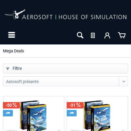
Mega Deals
Filtre
-50
-31
-25
-30