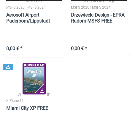
Aerosoft
Drzewiecki Design
MSFS 2020 | MSFS 2024
MSFS 2020 | MSFS 2024
Aerosoft Airport
Drzewiecki Design - EPRA
Paderborn/Lippstadt
Radom MSFS FREE
Drzewiecki Design - EPRA Radom
Miami City XP FREE
FREE
MSFS FREE
0,00 € *
0,00 € *
0,00 € *
0,00 € *
Drzewiecki Design
X-Plane 11
Miami City XP FREE