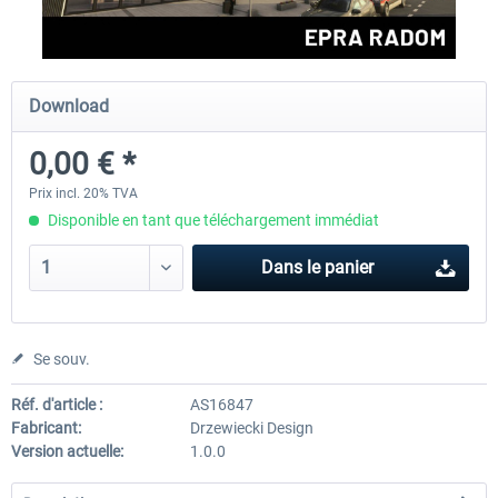
Drzewiecki Design - EPRA Radom
Miami City XP FREE
Download
MSFS FREE
0,00 € *
0,00 € *
0,00 € *
Prix incl. 20% TVA
Disponible en tant que téléchargement immédiat
Dans le panier
Se souv.
Réf. d'article :
AS16847
Fabricant:
Drzewiecki Design
Version actuelle:
1.0.0