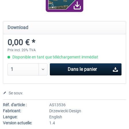
Drzewiecki Design - EPRA Radom
Miami City XP FREE
Download
MSFS FREE
0,00 € *
0,00 € *
0,00 € *
Prix incl. 20% TVA
Disponible en tant que téléchargement immédiat
Dans le panier
Se souv.
Réf. d'article :
AS13536
Fabricant:
Drzewiecki Design
Langue:
English
Version actuelle:
1.4