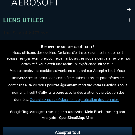
LIENS UTILES
EmergencyDispatcherPro - 24h Free
EmergencyDispatcherPr
Trial
Bienvenue sur aerosoft.com!
0,00 € *
35,99 € *
Nous utilisons des cookies. Certains d'entre eux sont techniquement
nécessaires (par exemple pour le panier), d'autres nous aident à améliorer nos
offres et à vous offrir une meilleure expérience utilisateur.
Vous acceptez les cookies suivants en cliquant sur Accepter tout. Vous
RENONCER AU CONTRAT ICI
trouverez des informations complémentaires dans les paramètres de
INFORMATIONS
confidentialité, où vous pourrez également modifier votre sélection à tout
moment. Il suffit d'aller à la page avec la déclaration de protection des
NE MANQUEZ PAS LES DERNIÈRES
données.
Consultez notre déclaration de protection des données.
NOUVELLES
Google Tag Manager:
Tracking and Analysis ,
Meta Pixel:
Tracking and
Analysis ,
OpenStreetMap:
Misc
* Tous les prix sont indiqués TVA légale comprise, hors
frais de port
et, le cas
échéant, frais de remboursement, si aucune description contraire.
Accepter tout