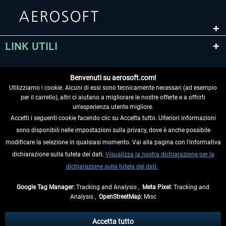
LINK UTILI
Benvenuti su aerosoft.com!
Utilizziamo i cookie. Alcuni di essi sono tecnicamente necessari (ad esempio
per il carrello), altri ci aiutano a migliorare le nostre offerte e a offrirti
un'esperienza utente migliore.
Accetti i seguenti cookie facendo clic su Accetta tutto. Ulteriori informazioni
sono disponibili nelle impostazioni sulla privacy, dove è anche possibile
RECEDERE DAL CONTRATTO
modificare la selezione in qualsiasi momento. Vai alla pagina con l'informativa
dichiarazione sulla tutela dei dati.
Visualizza la nostra dichiarazione per la
INFORMAZIONI
dichiarazione sulla tutela dei dati.
NON PERDETEVI LE ULTIME NOTIZIE
Google Tag Manager:
Tracking and Analysis ,
Meta Pixel:
Tracking and
Analysis ,
OpenStreetMap:
Misc
* Tutti i prezzi sono indicati al netto di Iva e
spese di spedizione
ed
eventualmente le spese di spedizione, se non diversamente descritto.
Accetta tutto