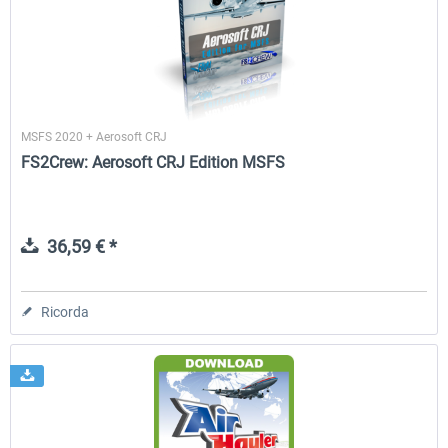
rkApps - FSRealistic Pro MSFS
Aerosoft Tool Simple Traf
MSFS 2020 + Aerosoft CRJ
34,16 € *
15,25 € *
FS2Crew: Aerosoft CRJ Edition MSFS
36,59 € *
Ricorda