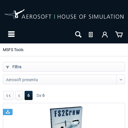
MSFS Tools
Filtra
6
Da
6