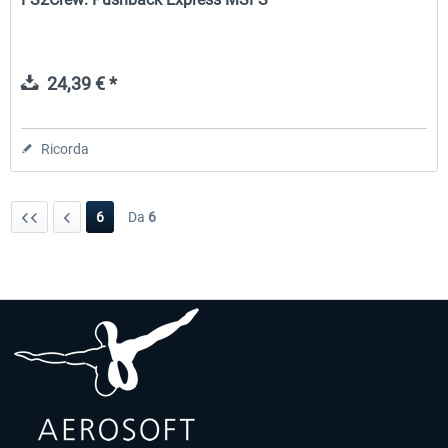
24,39 € *
Ricorda
6
Da
6