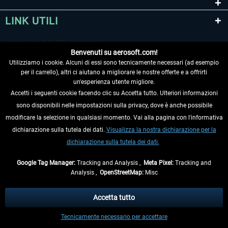
LINK UTILI
Benvenuti su aerosoft.com!
Utilizziamo i cookie. Alcuni di essi sono tecnicamente necessari (ad esempio
per il carrello), altri ci aiutano a migliorare le nostre offerte e a offrirti
un'esperienza utente migliore.
Accetti i seguenti cookie facendo clic su Accetta tutto. Ulteriori informazioni
sono disponibili nelle impostazioni sulla privacy, dove è anche possibile
RECEDERE DAL CONTRATTO
modificare la selezione in qualsiasi momento. Vai alla pagina con l'informativa
dichiarazione sulla tutela dei dati.
Visualizza la nostra dichiarazione per la
INFORMAZIONI
dichiarazione sulla tutela dei dati.
NON PERDETEVI LE ULTIME NOTIZIE
Google Tag Manager:
Tracking and Analysis ,
Meta Pixel:
Tracking and
Analysis ,
OpenStreetMap:
Misc
* Tutti i prezzi sono indicati al netto di Iva e
spese di spedizione
ed
eventualmente le spese di spedizione, se non diversamente descritto.
Accetta tutto
** Riguarda le spedizioni al di fuori della Germania, i tempi di consegna per le
Tecnicamente necessario per accettare
altre nazioni sono disponibili nelle
informazioni di spedizione
.