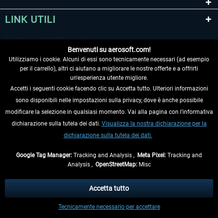
LINK UTILI
Benvenuti su aerosoft.com!
Utilizziamo i cookie. Alcuni di essi sono tecnicamente necessari (ad esempio
per il carrello), altri ci aiutano a migliorare le nostre offerte e a offrirti
un'esperienza utente migliore.
Accetti i seguenti cookie facendo clic su Accetta tutto. Ulteriori informazioni
sono disponibili nelle impostazioni sulla privacy, dove è anche possibile
RECEDERE DAL CONTRATTO
modificare la selezione in qualsiasi momento. Vai alla pagina con l'informativa
dichiarazione sulla tutela dei dati.
Visualizza la nostra dichiarazione per la
INFORMAZIONI
dichiarazione sulla tutela dei dati.
NON PERDETEVI LE ULTIME NOTIZIE
Google Tag Manager:
Tracking and Analysis ,
Meta Pixel:
Tracking and
Analysis ,
OpenStreetMap:
Misc
* Tutti i prezzi sono indicati al netto di Iva e
spese di spedizione
ed
eventualmente le spese di spedizione, se non diversamente descritto.
Accetta tutto
** Riguarda le spedizioni al di fuori della Germania, i tempi di consegna per le
Tecnicamente necessario per accettare
altre nazioni sono disponibili nelle
informazioni di spedizione
.