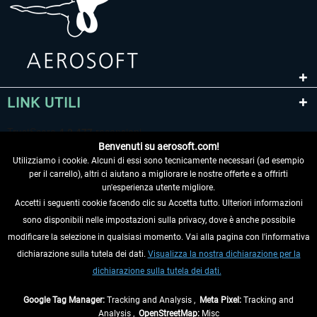
LINK UTILI
Benvenuti su aerosoft.com!
Utilizziamo i cookie. Alcuni di essi sono tecnicamente necessari (ad esempio
per il carrello), altri ci aiutano a migliorare le nostre offerte e a offrirti
un'esperienza utente migliore.
Accetti i seguenti cookie facendo clic su Accetta tutto. Ulteriori informazioni
sono disponibili nelle impostazioni sulla privacy, dove è anche possibile
RECEDERE DAL CONTRATTO
modificare la selezione in qualsiasi momento. Vai alla pagina con l'informativa
dichiarazione sulla tutela dei dati.
Visualizza la nostra dichiarazione per la
INFORMAZIONI
dichiarazione sulla tutela dei dati.
NON PERDETEVI LE ULTIME NOTIZIE
Google Tag Manager:
Tracking and Analysis ,
Meta Pixel:
Tracking and
Analysis ,
OpenStreetMap:
Misc