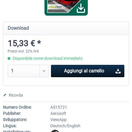
SubwaySim 2 - Berlin Vehicle DLC:
SubwaySim 2
Download
Gisela (GI/1E)
15,33 € *
18,44 € *
35,87 € *
Prezzi incl. 22% IVA
Disponibile come download immediato
Aggiungi al carrello
Ricorda
Numero Ordine:
AS15721
Publisher:
Aerosoft
Sviluppatore:
ViewApp
Lingua:
Deutsch/English