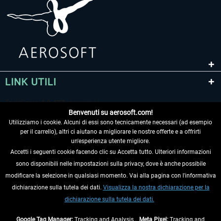
LINK UTILI
Benvenuti su aerosoft.com!
Utilizziamo i cookie. Alcuni di essi sono tecnicamente necessari (ad esempio
per il carrello), altri ci aiutano a migliorare le nostre offerte e a offrirti
un'esperienza utente migliore.
Accetti i seguenti cookie facendo clic su Accetta tutto. Ulteriori informazioni
sono disponibili nelle impostazioni sulla privacy, dove è anche possibile
RECEDERE DAL CONTRATTO
modificare la selezione in qualsiasi momento. Vai alla pagina con l'informativa
dichiarazione sulla tutela dei dati.
Visualizza la nostra dichiarazione per la
INFORMAZIONI
dichiarazione sulla tutela dei dati.
NON PERDETEVI LE ULTIME NOTIZIE
Google Tag Manager:
Tracking and Analysis ,
Meta Pixel:
Tracking and