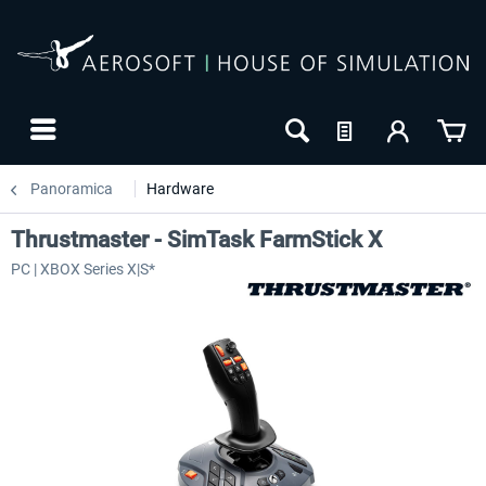
Panoramica
Hardware
Thrustmaster - SimTask FarmStick X
PC | XBOX Series X|S*