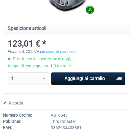
Wheel Stand Pro - Farm Truck
Wheel Stand Pro Upgrade - Un
Spedizione articoli
Pedals Plate
123,01 € *
201,30 € *
30,50 € *
Prezzi incl. 22% IVA
più spese di spedizione
Pronto per la spedizione di oggi,
tempo di consegna ca. 1-3 giorni **
Aggiungi al carrello
Ricorda
Numero Ordine:
AS16543
Publisher:
Thrustmaster
EAN:
3362934403881