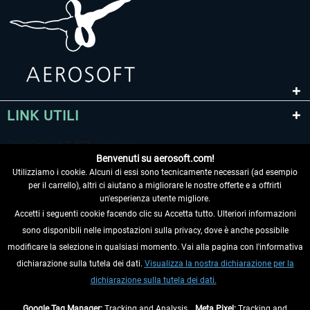
LINK UTILI
Benvenuti su aerosoft.com!
Utilizziamo i cookie. Alcuni di essi sono tecnicamente necessari (ad esempio
per il carrello), altri ci aiutano a migliorare le nostre offerte e a offrirti
un'esperienza utente migliore.
Accetti i seguenti cookie facendo clic su Accetta tutto. Ulteriori informazioni
sono disponibili nelle impostazioni sulla privacy, dove è anche possibile
RECEDERE DAL CONTRATTO
modificare la selezione in qualsiasi momento. Vai alla pagina con l'informativa
dichiarazione sulla tutela dei dati.
Visualizza la nostra dichiarazione per la
INFORMAZIONI
dichiarazione sulla tutela dei dati.
NON PERDETEVI LE ULTIME NOTIZIE
Google Tag Manager:
Tracking and Analysis ,
Meta Pixel:
Tracking and