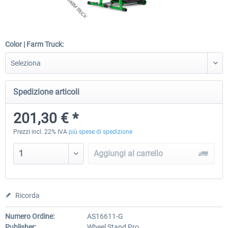
Wheel Stand Pro - Farm Truck
Wheel Stand Pro Upgrade - Un
Color | Farm Truck:
Pedals Plate
201,30 € *
30,50 € *
Spedizione articoli
201,30 € *
Prezzi incl. 22% IVA
più spese di spedizione
Aggiungi al carrello
Ricorda
Numero Ordine:
AS16611-G
Publisher:
Wheel Stand Pro