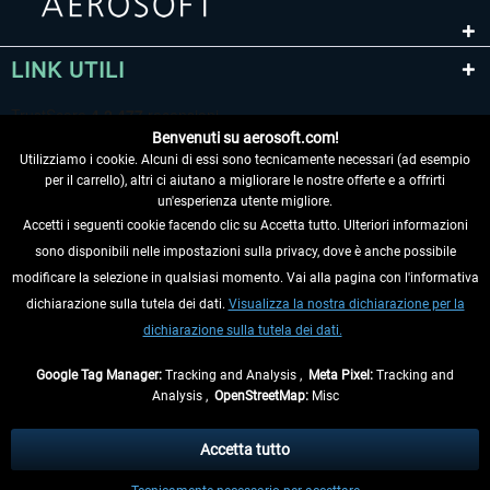
LINK UTILI
Benvenuti su aerosoft.com!
Utilizziamo i cookie. Alcuni di essi sono tecnicamente necessari (ad esempio
per il carrello), altri ci aiutano a migliorare le nostre offerte e a offrirti
un'esperienza utente migliore.
Accetti i seguenti cookie facendo clic su Accetta tutto. Ulteriori informazioni
sono disponibili nelle impostazioni sulla privacy, dove è anche possibile
RECEDERE DAL CONTRATTO
modificare la selezione in qualsiasi momento. Vai alla pagina con l'informativa
dichiarazione sulla tutela dei dati.
Visualizza la nostra dichiarazione per la
INFORMAZIONI
dichiarazione sulla tutela dei dati.
NON PERDETEVI LE ULTIME NOTIZIE
Google Tag Manager:
Tracking and Analysis ,
Meta Pixel:
Tracking and
Analysis ,
OpenStreetMap:
Misc
* Tutti i prezzi sono indicati al netto di Iva e
spese di spedizione
ed
eventualmente le spese di spedizione, se non diversamente descritto.
Accetta tutto
** Riguarda le spedizioni al di fuori della Germania, i tempi di consegna per le