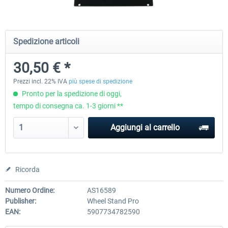
Wheel Stand Pro - Farm Truck
Wheel Stand Pro Upgrade - Un
Spedizione articoli
Pedals Plate
30,50 € *
201,30 € *
30,50 € *
Prezzi incl. 22% IVA
più spese di spedizione
Pronto per la spedizione di oggi,
tempo di consegna ca. 1-3 giorni **
Aggiungi al carrello
Ricorda
Numero Ordine:
AS16589
Publisher:
Wheel Stand Pro
EAN:
5907734782590