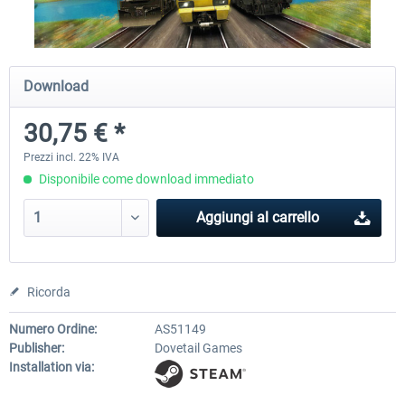
Fernbus Simulator
Train Simulator Classic
Download
30,75 € *
30,71 € *
30,75 € *
Prezzi incl. 22% IVA
Disponibile come download immediato
Aggiungi al carrello
Ricorda
Numero Ordine:
AS51149
Publisher:
Dovetail Games
Installation via: