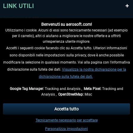
LINK UTILI
Benvenuti su aerosoft.com!
Utilizziamo i cookie. Alcuni di essi sono tecnicamente necessari (ad esempio
per il carrello), altri ci aiutano a migliorare le nostre offerte e a offrirti
un'esperienza utente migliore.
Accetti i seguenti cookie facendo clic su Accetta tutto. Ulteriori informazioni
sono disponibili nelle impostazioni sulla privacy, dove è anche possibile
RECEDERE DAL CONTRATTO
modificare la selezione in qualsiasi momento. Vai alla pagina con l'informativa
dichiarazione sulla tutela dei dati.
Visualizza la nostra dichiarazione per la
INFORMAZIONI
dichiarazione sulla tutela dei dati.
NON PERDETEVI LE ULTIME NOTIZIE
Google Tag Manager:
Tracking and Analysis ,
Meta Pixel:
Tracking and
Analysis ,
OpenStreetMap:
Misc
* Tutti i prezzi sono indicati al netto di Iva e
spese di spedizione
ed
eventualmente le spese di spedizione, se non diversamente descritto.
Accetta tutto
** Riguarda le spedizioni al di fuori della Germania, i tempi di consegna per le
Tecnicamente necessario per accettare
altre nazioni sono disponibili nelle
informazioni di spedizione
.
Personalizza impostazioni