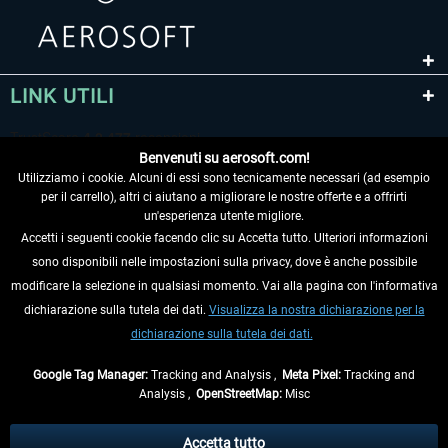
LINK UTILI
Benvenuti su aerosoft.com!
Utilizziamo i cookie. Alcuni di essi sono tecnicamente necessari (ad esempio
per il carrello), altri ci aiutano a migliorare le nostre offerte e a offrirti
un'esperienza utente migliore.
Accetti i seguenti cookie facendo clic su Accetta tutto. Ulteriori informazioni
sono disponibili nelle impostazioni sulla privacy, dove è anche possibile
RECEDERE DAL CONTRATTO
modificare la selezione in qualsiasi momento. Vai alla pagina con l'informativa
dichiarazione sulla tutela dei dati.
Visualizza la nostra dichiarazione per la
INFORMAZIONI
dichiarazione sulla tutela dei dati.
NON PERDETEVI LE ULTIME NOTIZIE
Google Tag Manager:
Tracking and Analysis ,
Meta Pixel:
Tracking and
Analysis ,
OpenStreetMap:
Misc
* Tutti i prezzi sono indicati al netto di Iva e
spese di spedizione
ed
eventualmente le spese di spedizione, se non diversamente descritto.
Accetta tutto