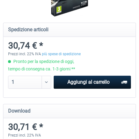
Fernbus Simulator - Platinum Edition
Fernbus Simulator - W9
Spedizione articoli
30,74 € *
40,96 € *
8,15 € *
Prezzi incl. 22% IVA
più spese di spedizione
Pronto per la spedizione di oggi,
tempo di consegna ca. 1-3 giorni **
Aggiungi al carrello
Download
30,71 € *
Prezzi incl. 22% IVA